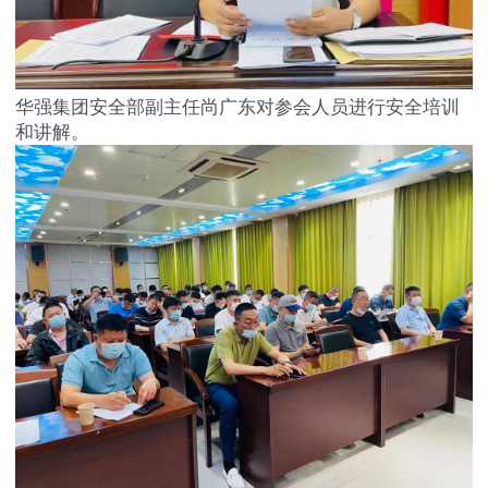
华强集团安全部副主任尚广东对参会人员进行安全培训
和讲解。