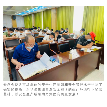
专题会使各市场单位的安全生产意识和安全管理水平得到了
确实的提高，为华强集团营造安全和谐的生产环境打下坚实
基础，以安全生产成果助力集团高质量发展！