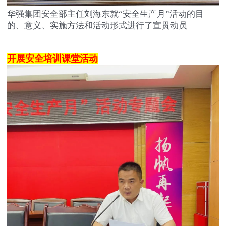
华强集团安全部主任刘海东就“安全生产月”活动的目
的、意义、实施方法和活动形式进行了宣贯动员
开展安全培训课堂活动