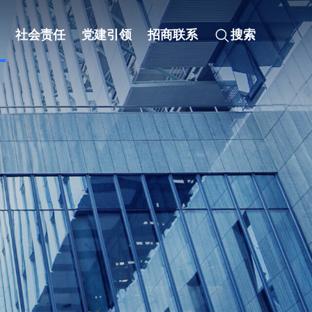
社会责任
党建引领
招商联系
搜索