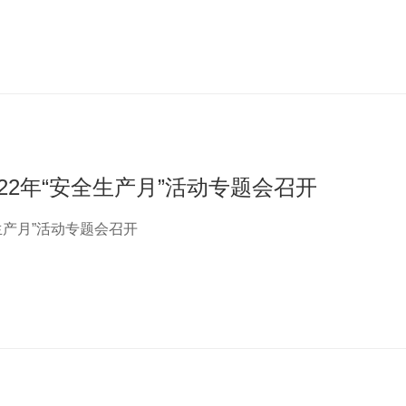
22年“安全生产月”活动专题会召开
生产月”活动专题会召开