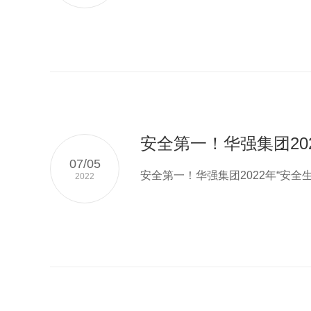
安全第一！华强集团20
07/05
安全第一！华强集团2022年“安全
2022