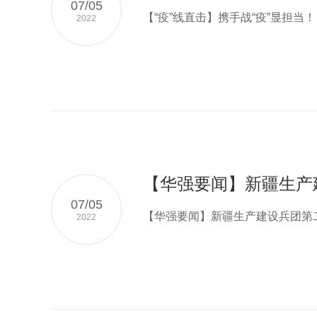
07/05
【“疫”线直击】携手战“疫”显担当！
2022
【华强要闻】新疆生产
团参观考察
07/05
【华强要闻】新疆生产建设兵团第
2022