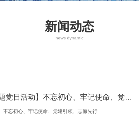
新闻动态
news dynamic
题党日活动】不忘初心、牢记使命、党建
】不忘初心、牢记使命、党建引领、志愿先行