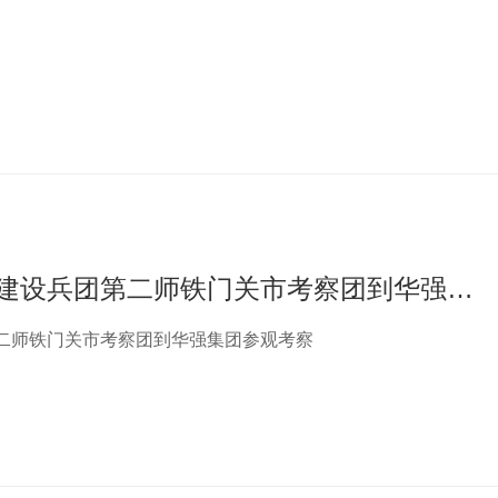
建设兵团第二师铁门关市考察团到华强集
二师铁门关市考察团到华强集团参观考察