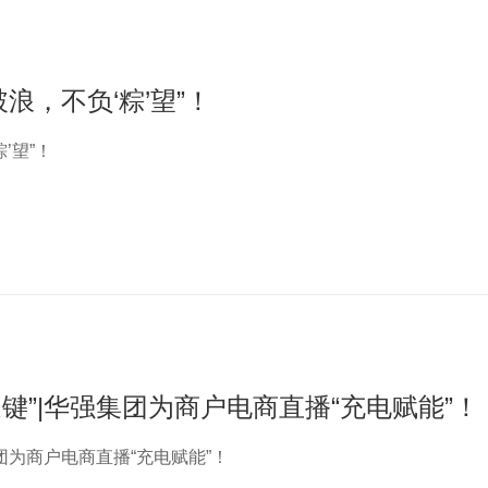
浪，不负‘粽’望”！
’望”！
键”|华强集团为商户电商直播“充电赋能”！
团为商户电商直播“充电赋能”！