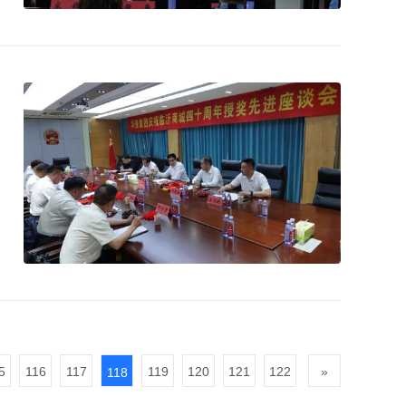
5
116
117
119
120
121
122
»
118