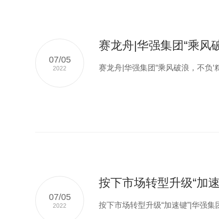
赛龙舟|华强集团“乘风破
07/05
赛龙舟|华强集团“乘风破浪，不负‘粽
2022
按下市场转型升级“加速
07/05
按下市场转型升级“加速键”|华强集
2022