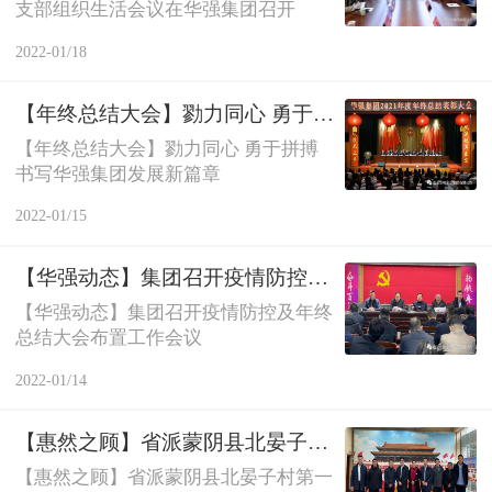
支部组织生活会议在华强集团召开
召开
2022-01/18
【年终总结大会】勠力同心 勇于拼
搏 书写华强集团发展新篇章
【年终总结大会】勠力同心 勇于拼搏
书写华强集团发展新篇章
2022-01/15
【华强动态】集团召开疫情防控及
年终总结大会布置工作会议
【华强动态】集团召开疫情防控及年终
总结大会布置工作会议
2022-01/14
【惠然之顾】省派蒙阴县北晏子村
第一书记刘敬东率北晏子村党支部
【惠然之顾】省派蒙阴县北晏子村第一